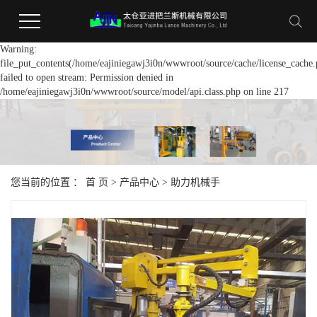
Warning:
file_put_contents(/home/eajiniegawj3i0n/wwwroot/source/cache/license_cache.
failed to open stream: Permission denied in
/home/eajiniegawj3i0n/wwwroot/source/model/api.class.php on line 217
您当前的位置 ：
首 页
>
产品中心
>
助力机械手