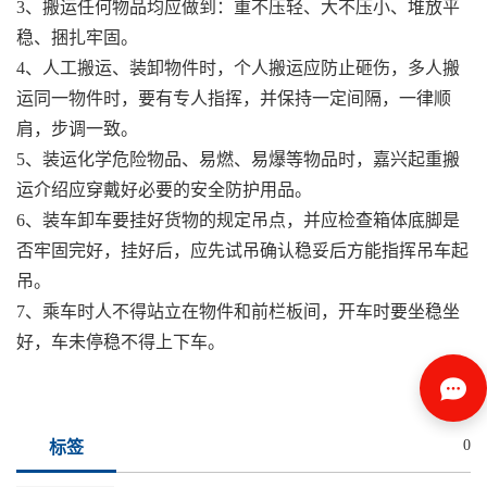
3、搬运任何物品均应做到：重不压轻、大不压小、堆放平
稳、捆扎牢固。
4、人工搬运、装卸物件时，个人搬运应防止砸伤，多人搬
运同一物件时，要有专人指挥，并保持一定间隔，一律顺
肩，步调一致。
5、装运化学危险物品、易燃、易爆等物品时，嘉兴起重搬
运介绍应穿戴好必要的安全防护用品。
6、装车卸车要挂好货物的规定吊点，并应检查箱体底脚是
否牢固完好，挂好后，应先试吊确认稳妥后方能指挥吊车起
吊。
7、乘车时人不得站立在物件和前栏板间，开车时要坐稳坐
好，车未停稳不得上下车。
0
标签